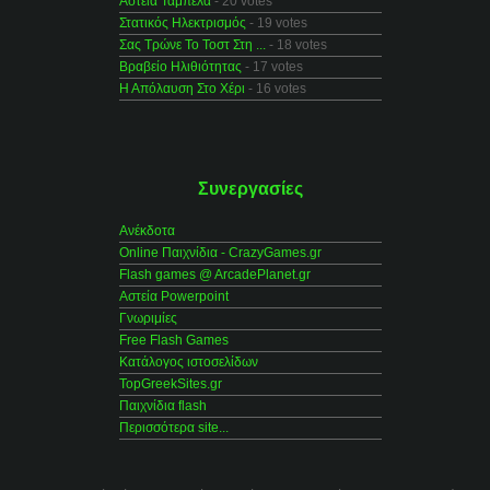
Αστεία Ταμπέλα
- 20 votes
Στατικός Ηλεκτρισμός
- 19 votes
Σας Τρώνε Το Τοστ Στη ...
- 18 votes
Βραβείο Ηλιθιότητας
- 17 votes
Η Απόλαυση Στο Χέρι
- 16 votes
Συνεργασίες
Ανέκδοτα
Online Παιχνίδια - CrazyGames.gr
Flash games @ ArcadePlanet.gr
Αστεία Powerpoint
Γνωριμίες
Free Flash Games
Κατάλογος ιστοσελίδων
TopGreekSites.gr
Παιχνίδια flash
Περισσότερα site...