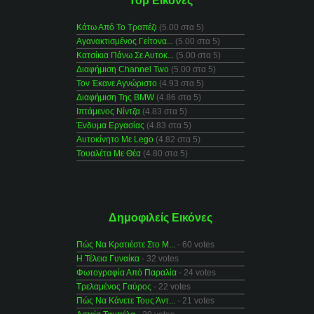
Top Εικόνες
Κάτω Από Το Τραπέζι
(5.00 στα 5)
Αγανακτισμένος Γείτονα...
(5.00 στα 5)
Κατσίκια Πάνω Σε Αυτοκ...
(5.00 στα 5)
Διαφήμιση Channel Two
(5.00 στα 5)
Τον Έκανε Αγνώριστο
(4.93 στα 5)
Διαφήμιση Της BMW
(4.86 στα 5)
Ιπτάμενος Νίντζα
(4.83 στα 5)
Ένδυμα Εργασίας
(4.83 στα 5)
Αυτοκίνητο Με Lego
(4.82 στα 5)
Τουαλέτα Με Θέα
(4.80 στα 5)
Δημοφιλείς Εικόνες
Πώς Να Κρατιέστε Στο Μ...
- 60 votes
Η Τέλεια Γυναίκα
- 32 votes
Φωτογραφία Από Παραλία
- 24 votes
Τρελαμένος Γαύρος
- 22 votes
Πώς Να Κάνετε Τους Άντ...
- 21 votes