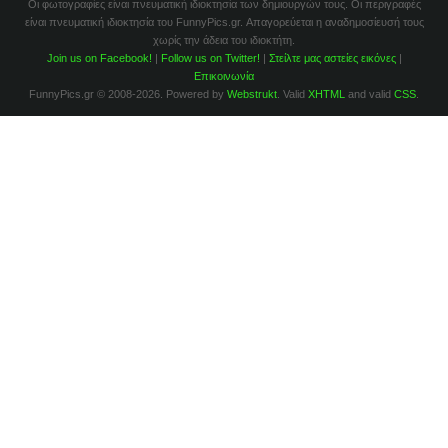
Οι φωτογραφίες είναι πνευματική ιδιοκτησία των δημιουργών τους. Οι περιγραφές
είναι πνευματική ιδιοκτησία του FunnyPics.gr. Απαγορεύεται η αναδημοσίευσή τους
χωρίς την άδεια του ιδιοκτήτη.
Join us on Facebook!
|
Follow us on Twitter!
|
Στείλτε μας αστείες εικόνες
|
Επικοινωνία
FunnyPics.gr © 2008-2026. Powered by
Webstrukt
. Valid
XHTML
and valid
CSS
.