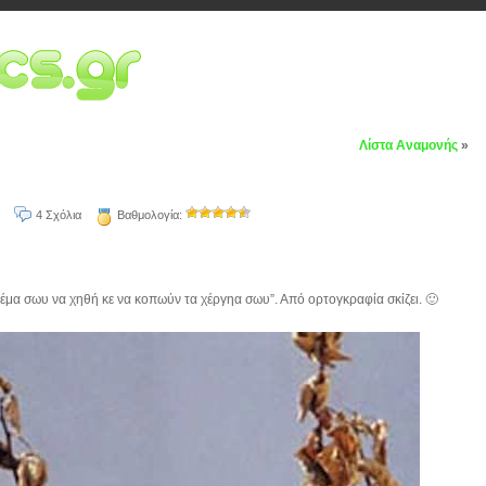
Λίστα Αναμονής
»
4 Σχόλια
Βαθμολογία:
έμα σωυ να χηθή κε να κοπωύν τα χέργηα σωυ”. Από ορτογκραφία σκίζει. 🙂