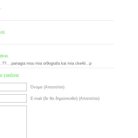
5
0:01
09:41
..??….panagia mou mia or9ografa kai mia cke4ii..:p
ν εικόνα
Όνομα (Απαιτείται)
E-mail (δε θα δημοσιευθεί) (Απαιτείται)