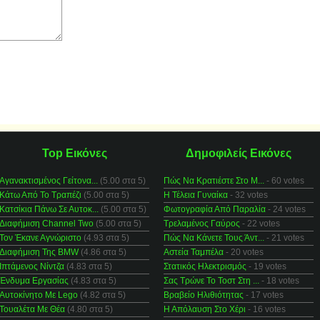
Top Εικόνες
Δημοφιλείς Εικόνες
Αγανακτισμένος Γείτονα...
(5.00 στα 5)
Πώς Να Κρατιέστε Στο Μ...
- 60 votes
Κάτω Από Το Τραπέζι
(5.00 στα 5)
Η Τέλεια Γυναίκα
- 32 votes
Κατσίκια Πάνω Σε Αυτοκ...
(5.00 στα 5)
Φωτογραφία Από Παραλία
- 24 votes
Διαφήμιση Channel Two
(5.00 στα 5)
Τρελαμένος Γαύρος
- 22 votes
Τον Έκανε Αγνώριστο
(4.93 στα 5)
Πώς Να Κάνετε Τους Άντ...
- 21 votes
Διαφήμιση Της BMW
(4.86 στα 5)
Αστεία Ταμπέλα
- 20 votes
Ιπτάμενος Νίντζα
(4.83 στα 5)
Στατικός Ηλεκτρισμός
- 19 votes
Ένδυμα Εργασίας
(4.83 στα 5)
Σας Τρώνε Το Τοστ Στη ...
- 18 votes
Αυτοκίνητο Με Lego
(4.82 στα 5)
Βραβείο Ηλιθιότητας
- 17 votes
Τουαλέτα Με Θέα
(4.80 στα 5)
Η Απόλαυση Στο Χέρι
- 16 votes