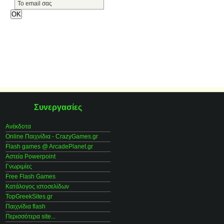
Συνεργασίες
Ανέκδοτα
Online Παιχνίδια - CrazyGames.gr
Flash games @ ArcadePlanet.gr
Αστεία Powerpoint
Γνωριμίες
Free Flash Games
Κατάλογος ιστοσελίδων
TopGreekSites.gr
Παιχνίδια flash
Περισσότερα site...