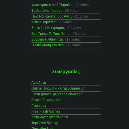
Φωτογραφία Από Παραλία
- 24 votes
Τρελαμένος Γαύρος
- 22 votes
Πώς Να Κάνετε Τους Άντ...
- 21 votes
Αστεία Ταμπέλα
- 20 votes
Στατικός Ηλεκτρισμός
- 19 votes
Σας Τρώνε Το Τοστ Στη ...
- 18 votes
Βραβείο Ηλιθιότητας
- 17 votes
Η Απόλαυση Στο Χέρι
- 16 votes
Συνεργασίες
Ανέκδοτα
Online Παιχνίδια - CrazyGames.gr
Flash games @ ArcadePlanet.gr
Αστεία Powerpoint
Γνωριμίες
Free Flash Games
Κατάλογος ιστοσελίδων
TopGreekSites.gr
Παιχνίδια flash