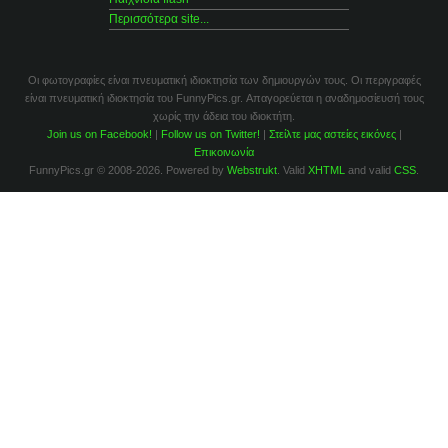
Περισσότερα site...
Οι φωτογραφίες είναι πνευματική ιδιοκτησία των δημιουργών τους. Οι περιγραφές
είναι πνευματική ιδιοκτησία του FunnyPics.gr. Απαγορεύεται η αναδημοσίευσή τους
χωρίς την άδεια του ιδιοκτήτη.
Join us on Facebook!
|
Follow us on Twitter!
|
Στείλτε μας αστείες εικόνες
|
Επικοινωνία
FunnyPics.gr © 2008-2026. Powered by
Webstrukt
. Valid
XHTML
and valid
CSS
.