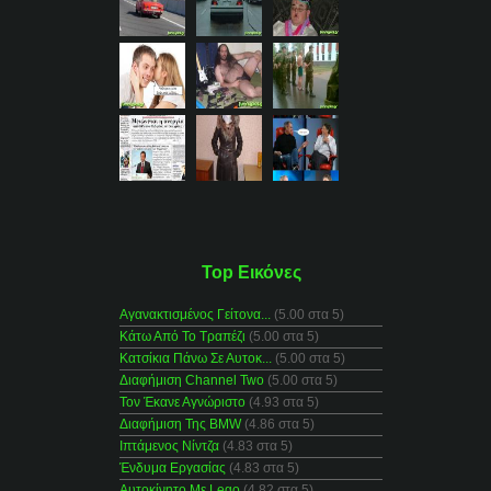
Top Εικόνες
Αγανακτισμένος Γείτονα...
(5.00 στα 5)
Κάτω Από Το Τραπέζι
(5.00 στα 5)
Κατσίκια Πάνω Σε Αυτοκ...
(5.00 στα 5)
Διαφήμιση Channel Two
(5.00 στα 5)
Τον Έκανε Αγνώριστο
(4.93 στα 5)
Διαφήμιση Της BMW
(4.86 στα 5)
Ιπτάμενος Νίντζα
(4.83 στα 5)
Ένδυμα Εργασίας
(4.83 στα 5)
Αυτοκίνητο Με Lego
(4.82 στα 5)