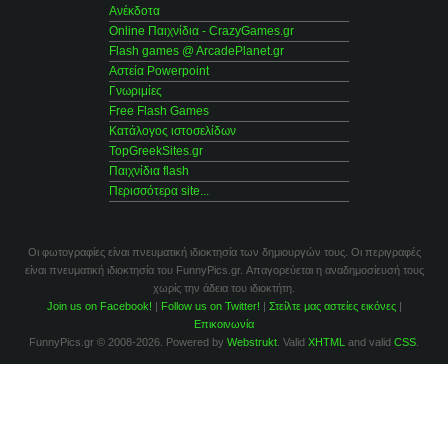
Ανέκδοτα
Online Παιχνίδια - CrazyGames.gr
Flash games @ ArcadePlanet.gr
Αστεία Powerpoint
Γνωριμίες
Free Flash Games
Κατάλογος ιστοσελίδων
TopGreekSites.gr
Παιχνίδια flash
Περισσότερα site...
Οι φωτογραφίες είναι πνευματική ιδιοκτησία των δημιουργών τους. Οι περιγραφές
είναι πνευματική ιδιοκτησία του FunnyPics.gr. Απαγορεύεται η αναδημοσίευσή τους
χωρίς την άδεια του ιδιοκτήτη.
Join us on Facebook!
|
Follow us on Twitter!
|
Στείλτε μας αστείες εικόνες
|
Επικοινωνία
FunnyPics.gr © 2008-2026. Powered by
Webstrukt
. Valid
XHTML
and valid
CSS
.