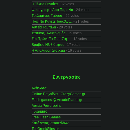
Η Τέλεια Γυναίκα
- 32 votes
Φωτογραφία Από Παραλία
- 24 votes
Τρελαμένος Γαύρος
- 22 votes
Πώς Να Κάνετε Τους Άντ...
- 21 votes
Αστεία Ταμπέλα
- 20 votes
Στατικός Ηλεκτρισμός
- 19 votes
Σας Τρώνε Το Τοστ Στη ...
- 18 votes
Βραβείο Ηλιθιότητας
- 17 votes
Η Απόλαυση Στο Χέρι
- 16 votes
Συνεργασίες
Ανέκδοτα
Online Παιχνίδια - CrazyGames.gr
Flash games @ ArcadePlanet.gr
Αστεία Powerpoint
Γνωριμίες
Free Flash Games
Κατάλογος ιστοσελίδων
TopGreekSites.gr