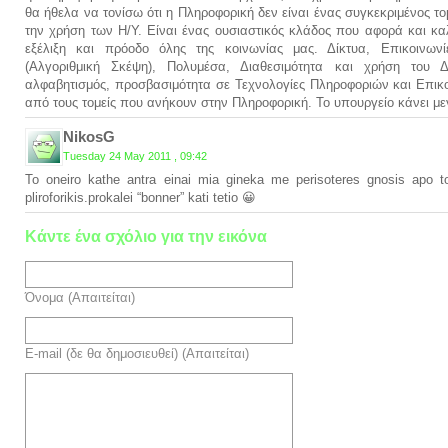
θα ήθελα να τονίσω ότι η Πληροφορική δεν είναι ένας συγκεκριμένος 
την χρήση των Η/Υ. Είναι ένας ουσιαστικός κλάδος που αφορά και καλ
εξέλιξη και πρόοδο όλης της κοινωνίας μας. Δίκτυα, Επικοινωνί
(Αλγοριθμική Σκέψη), Πολυμέσα, Διαθεσιμότητα και χρήση του Δ
αλφαβητισμός, προσβασιμότητα σε Τεχνολογίες Πληροφοριών και Επικοι
από τους τομείς που ανήκουν στην Πληροφορική. To υπουργείο κάνει μ
NikosG
Tuesday 24 May 2011 , 09:42
To oneiro kathe antra einai mia gineka me perisoteres gnosis apo t
pliroforikis.prokalei “bonner” kati tetio 😀
Κάντε ένα σχόλιο για την εικόνα
Όνομα (Απαιτείται)
E-mail (δε θα δημοσιευθεί) (Απαιτείται)