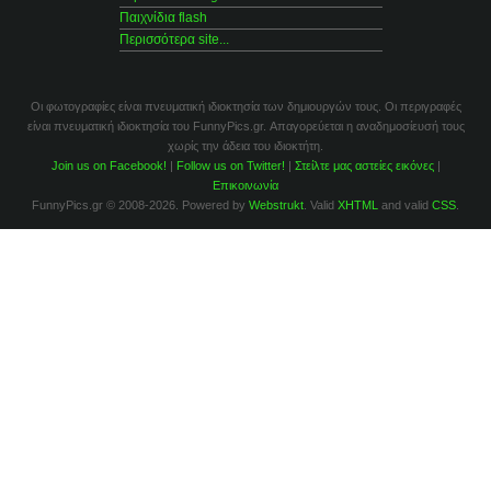
Παιχνίδια flash
Περισσότερα site...
Οι φωτογραφίες είναι πνευματική ιδιοκτησία των δημιουργών τους. Οι περιγραφές
είναι πνευματική ιδιοκτησία του FunnyPics.gr. Απαγορεύεται η αναδημοσίευσή τους
χωρίς την άδεια του ιδιοκτήτη.
Join us on Facebook!
|
Follow us on Twitter!
|
Στείλτε μας αστείες εικόνες
|
Επικοινωνία
FunnyPics.gr © 2008-2026. Powered by
Webstrukt
. Valid
XHTML
and valid
CSS
.