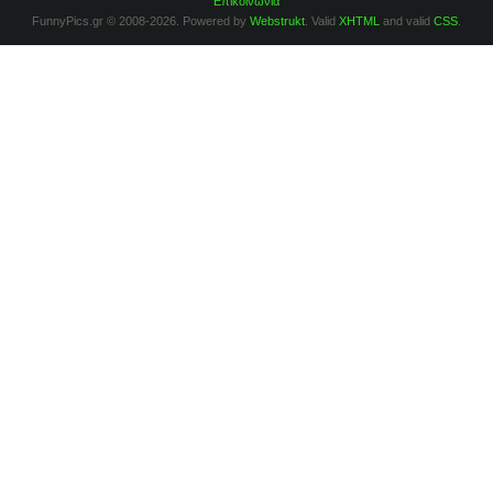
Επικοινωνία
FunnyPics.gr © 2008-2026. Powered by
Webstrukt
. Valid
XHTML
and valid
CSS
.