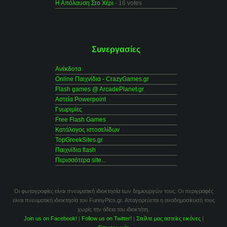
Η Απόλαυση Στο Χέρι
- 16 votes
Συνεργασίες
Ανέκδοτα
Online Παιχνίδια - CrazyGames.gr
Flash games @ ArcadePlanet.gr
Αστεία Powerpoint
Γνωριμίες
Free Flash Games
Κατάλογος ιστοσελίδων
TopGreekSites.gr
Παιχνίδια flash
Περισσότερα site...
Οι φωτογραφίες είναι πνευματική ιδιοκτησία των δημιουργών τους. Οι περιγραφές
είναι πνευματική ιδιοκτησία του FunnyPics.gr. Απαγορεύεται η αναδημοσίευσή τους
χωρίς την άδεια του ιδιοκτήτη.
Join us on Facebook!
|
Follow us on Twitter!
|
Στείλτε μας αστείες εικόνες
|