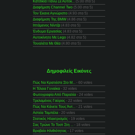
Κατσίκια Πάνω Σε Αυτοκ...
(5.00 στα 5)
Διαφήμιση Channel Two
(5.00 στα 5)
Τον Έκανε Αγνώριστο
(4.93 στα 5)
Διαφήμιση Της BMW
(4.86 στα 5)
Ιπτάμενος Νίντζα
(4.83 στα 5)
Ένδυμα Εργασίας
(4.83 στα 5)
Αυτοκίνητο Με Lego
(4.82 στα 5)
Τουαλέτα Με Θέα
(4.80 στα 5)
Δημοφιλείς Εικόνες
Πώς Να Κρατιέστε Στο Μ...
- 60 votes
Η Τέλεια Γυναίκα
- 32 votes
Φωτογραφία Από Παραλία
- 24 votes
Τρελαμένος Γαύρος
- 22 votes
Πώς Να Κάνετε Τους Άντ...
- 21 votes
Αστεία Ταμπέλα
- 20 votes
Στατικός Ηλεκτρισμός
- 19 votes
Σας Τρώνε Το Τοστ Στη ...
- 18 votes
Βραβείο Ηλιθιότητας
- 17 votes