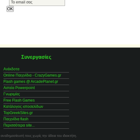
Συνεργασίες
Ανέκδοτα
Online Παιχνίδια - CrazyGames.gr
Flash games @ ArcadePlanet.gr
Αστεία Powerpoint
Γνωριμίες
Free Flash Games
Κατάλογος ιστοσελίδων
TopGreekSites.gr
Παιχνίδια flash
Περισσότερα site...
 αναδημοσίευσή τους χωρίς την άδεια του ιδιοκτήτη.