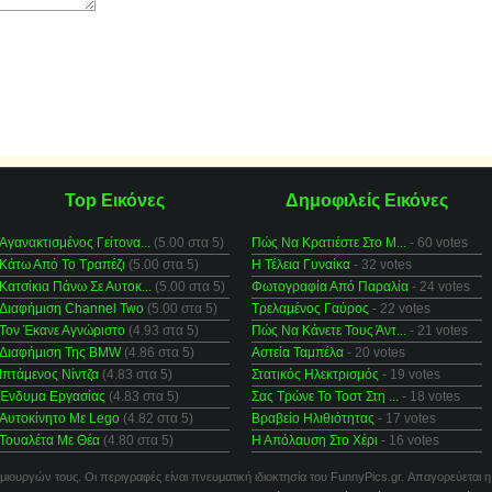
Top Εικόνες
Δημοφιλείς Εικόνες
Αγανακτισμένος Γείτονα...
(5.00 στα 5)
Πώς Να Κρατιέστε Στο Μ...
- 60 votes
Κάτω Από Το Τραπέζι
(5.00 στα 5)
Η Τέλεια Γυναίκα
- 32 votes
Κατσίκια Πάνω Σε Αυτοκ...
(5.00 στα 5)
Φωτογραφία Από Παραλία
- 24 votes
Διαφήμιση Channel Two
(5.00 στα 5)
Τρελαμένος Γαύρος
- 22 votes
Τον Έκανε Αγνώριστο
(4.93 στα 5)
Πώς Να Κάνετε Τους Άντ...
- 21 votes
Διαφήμιση Της BMW
(4.86 στα 5)
Αστεία Ταμπέλα
- 20 votes
Ιπτάμενος Νίντζα
(4.83 στα 5)
Στατικός Ηλεκτρισμός
- 19 votes
Ένδυμα Εργασίας
(4.83 στα 5)
Σας Τρώνε Το Τοστ Στη ...
- 18 votes
Αυτοκίνητο Με Lego
(4.82 στα 5)
Βραβείο Ηλιθιότητας
- 17 votes
Τουαλέτα Με Θέα
(4.80 στα 5)
Η Απόλαυση Στο Χέρι
- 16 votes
μιουργών τους. Οι περιγραφές είναι πνευματική ιδιοκτησία του FunnyPics.gr. Απαγορεύεται η