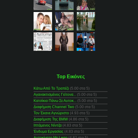
Top Εικόνες
Κάτω Από Το Τραπέζι
(5.00 στα 5)
Αγανακτισμένος Γείτονα...
(5.00 στα 5)
Κατσίκια Πάνω Σε Αυτοκ...
(5.00 στα 5)
Διαφήμιση Channel Two
(5.00 στα 5)
Τον Έκανε Αγνώριστο
(4.93 στα 5)
Διαφήμιση Της BMW
(4.86 στα 5)
Ιπτάμενος Νίντζα
(4.83 στα 5)
Ένδυμα Εργασίας
(4.83 στα 5)
Αυτοκίνητο Με Lego
(4.82 στα 5)