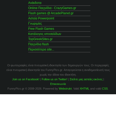
Ανέκδοτα
Online Παιχνίδια - CrazyGames.gr
Flash games @ ArcadePlanet.gr
Αστεία Powerpoint
Γνωριμίες
Free Flash Games
Κατάλογος ιστοσελίδων
TopGreekSites.gr
Παιχνίδια flash
Περισσότερα site...
Οι φωτογραφίες είναι πνευματική ιδιοκτησία των δημιουργών τους. Οι περιγραφές
είναι πνευματική ιδιοκτησία του FunnyPics.gr. Απαγορεύεται η αναδημοσίευσή τους
χωρίς την άδεια του ιδιοκτήτη.
Join us on Facebook!
|
Follow us on Twitter!
|
Στείλτε μας αστείες εικόνες
|
Επικοινωνία
FunnyPics.gr © 2008-2026. Powered by
Webstrukt
. Valid
XHTML
and valid
CSS
.