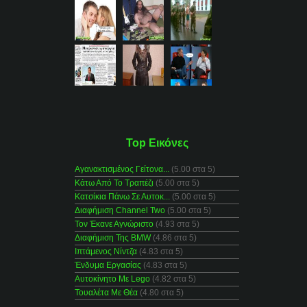
Top Εικόνες
Αγανακτισμένος Γείτονα...
(5.00 στα 5)
Κάτω Από Το Τραπέζι
(5.00 στα 5)
Κατσίκια Πάνω Σε Αυτοκ...
(5.00 στα 5)
Διαφήμιση Channel Two
(5.00 στα 5)
Τον Έκανε Αγνώριστο
(4.93 στα 5)
Διαφήμιση Της BMW
(4.86 στα 5)
Ιπτάμενος Νίντζα
(4.83 στα 5)
Ένδυμα Εργασίας
(4.83 στα 5)
Αυτοκίνητο Με Lego
(4.82 στα 5)
Τουαλέτα Με Θέα
(4.80 στα 5)