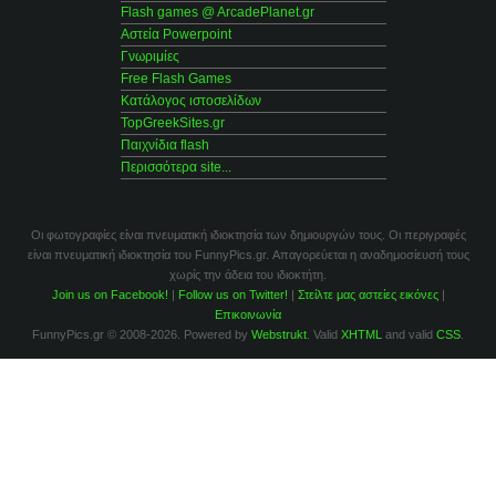
Flash games @ ArcadePlanet.gr
Αστεία Powerpoint
Γνωριμίες
Free Flash Games
Κατάλογος ιστοσελίδων
TopGreekSites.gr
Παιχνίδια flash
Περισσότερα site...
Οι φωτογραφίες είναι πνευματική ιδιοκτησία των δημιουργών τους. Οι περιγραφές
είναι πνευματική ιδιοκτησία του FunnyPics.gr. Απαγορεύεται η αναδημοσίευσή τους
χωρίς την άδεια του ιδιοκτήτη.
Join us on Facebook!
|
Follow us on Twitter!
|
Στείλτε μας αστείες εικόνες
|
Επικοινωνία
FunnyPics.gr © 2008-2026. Powered by
Webstrukt
. Valid
XHTML
and valid
CSS
.