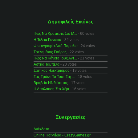
Δημοφιλείς Εικόνες
Πώς Να Κρατιέστε Στο Μ...
- 60 votes
Η Τέλεια Γυναίκα
- 32 votes
Φωτογραφία Από Παραλία
- 24 votes
Τρελαμένος Γαύρος
- 22 votes
Πώς Να Κάνετε Τους Άντ...
- 21 votes
Αστεία Ταμπέλα
- 20 votes
Στατικός Ηλεκτρισμός
- 19 votes
Σας Τρώνε Το Τοστ Στη ...
- 18 votes
Βραβείο Ηλιθιότητας
- 17 votes
Η Απόλαυση Στο Χέρι
- 16 votes
Συνεργασίες
Ανέκδοτα
Online Παιχνίδια - CrazyGames.gr