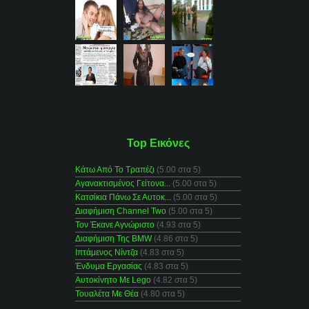
Top Εικόνες
Κάτω Από Το Τραπέζι
(5.00 στα 5)
Αγανακτισμένος Γείτονα...
(5.00 στα 5)
Κατσίκια Πάνω Σε Αυτοκ...
(5.00 στα 5)
Διαφήμιση Channel Two
(5.00 στα 5)
Τον Έκανε Αγνώριστο
(4.93 στα 5)
Διαφήμιση Της BMW
(4.86 στα 5)
Ιπτάμενος Νίντζα
(4.83 στα 5)
Ένδυμα Εργασίας
(4.83 στα 5)
Αυτοκίνητο Με Lego
(4.82 στα 5)
Τουαλέτα Με Θέα
(4.80 στα 5)