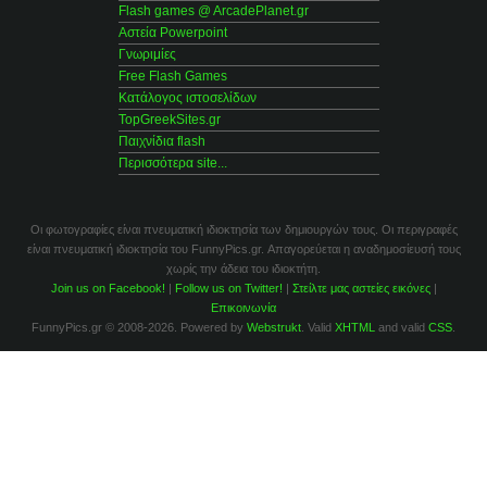
Flash games @ ArcadePlanet.gr
Αστεία Powerpoint
Γνωριμίες
Free Flash Games
Κατάλογος ιστοσελίδων
TopGreekSites.gr
Παιχνίδια flash
Περισσότερα site...
Οι φωτογραφίες είναι πνευματική ιδιοκτησία των δημιουργών τους. Οι περιγραφές
είναι πνευματική ιδιοκτησία του FunnyPics.gr. Απαγορεύεται η αναδημοσίευσή τους
χωρίς την άδεια του ιδιοκτήτη.
Join us on Facebook!
|
Follow us on Twitter!
|
Στείλτε μας αστείες εικόνες
|
Επικοινωνία
FunnyPics.gr © 2008-2026. Powered by
Webstrukt
. Valid
XHTML
and valid
CSS
.