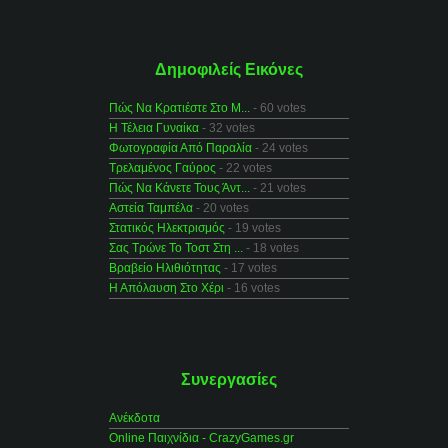
Δημοφιλείς Εικόνες
Πώς Να Κρατιέστε Στο Μ...
- 60 votes
Η Τέλεια Γυναίκα
- 32 votes
Φωτογραφία Από Παραλία
- 24 votes
Τρελαμένος Γαύρος
- 22 votes
Πώς Να Κάνετε Τους Άντ...
- 21 votes
Αστεία Ταμπέλα
- 20 votes
Στατικός Ηλεκτρισμός
- 19 votes
Σας Τρώνε Το Τοστ Στη ...
- 18 votes
Βραβείο Ηλιθιότητας
- 17 votes
Η Απόλαυση Στο Χέρι
- 16 votes
Συνεργασίες
Ανέκδοτα
Online Παιχνίδια - CrazyGames.gr