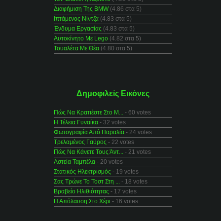
Διαφήμιση Της BMW
(4.86 στα 5)
Ιπτάμενος Νίντζα
(4.83 στα 5)
Ένδυμα Εργασίας
(4.83 στα 5)
Αυτοκίνητο Με Lego
(4.82 στα 5)
Τουαλέτα Με Θέα
(4.80 στα 5)
Δημοφιλείς Εικόνες
Πώς Να Κρατιέστε Στο Μ...
- 60 votes
Η Τέλεια Γυναίκα
- 32 votes
Φωτογραφία Από Παραλία
- 24 votes
Τρελαμένος Γαύρος
- 22 votes
Πώς Να Κάνετε Τους Άντ...
- 21 votes
Αστεία Ταμπέλα
- 20 votes
Στατικός Ηλεκτρισμός
- 19 votes
Σας Τρώνε Το Τοστ Στη ...
- 18 votes
Βραβείο Ηλιθιότητας
- 17 votes
Η Απόλαυση Στο Χέρι
- 16 votes