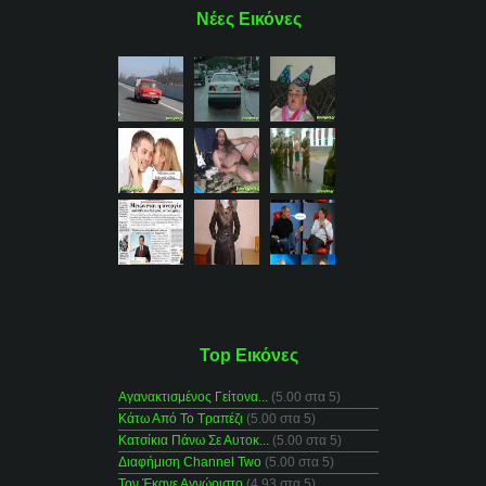
Νέες Εικόνες
Top Εικόνες
Αγανακτισμένος Γείτονα...
(5.00 στα 5)
Κάτω Από Το Τραπέζι
(5.00 στα 5)
Κατσίκια Πάνω Σε Αυτοκ...
(5.00 στα 5)
Διαφήμιση Channel Two
(5.00 στα 5)
Τον Έκανε Αγνώριστο
(4.93 στα 5)