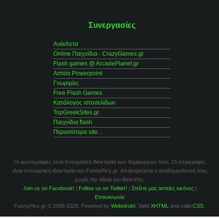
Συνεργασίες
Ανέκδοτα
Online Παιχνίδια - CrazyGames.gr
Flash games @ ArcadePlanet.gr
Αστεία Powerpoint
Γνωριμίες
Free Flash Games
Κατάλογος ιστοσελίδων
TopGreekSites.gr
Παιχνίδια flash
Περισσότερα site...
Οι φωτογραφίες είναι πνευματική ιδιοκτησία των δημιουργών τους. Οι περιγραφές
είναι πνευματική ιδιοκτησία του FunnyPics.gr. Απαγορεύεται η αναδημοσίευσή τους
χωρίς την άδεια του ιδιοκτήτη.
Join us on Facebook!
|
Follow us on Twitter!
|
Στείλτε μας αστείες εικόνες
|
Επικοινωνία
FunnyPics.gr © 2008-2026. Powered by
Webstrukt
. Valid
XHTML
and valid
CSS
.