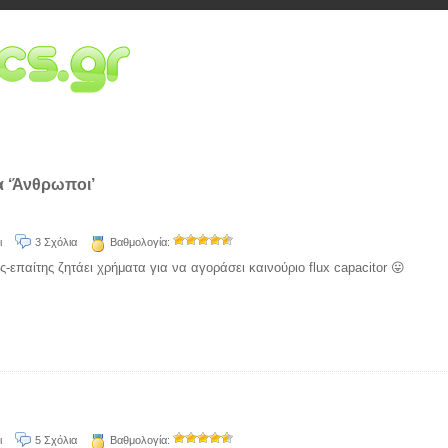
α ‘Άνθρωποι’
ι
3 Σχόλια
Βαθμολογία:
-επαίτης ζητάει χρήματα για να αγοράσει καινούριο flux capacitor 😛
ι
5 Σχόλια
Βαθμολογία: