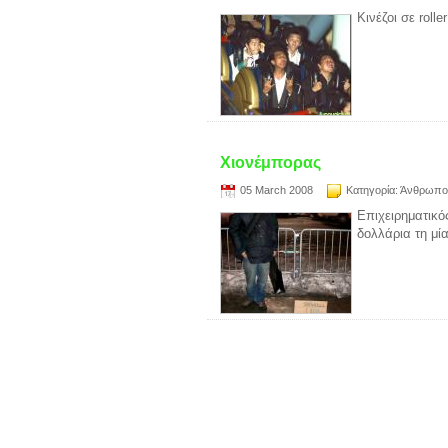
Κινέζοι σε roll
Χιονέμπορας
05 March 2008
Κατηγορία:
Άνθρωπο
Επιχειρηματικό
δολλάρια τη μί