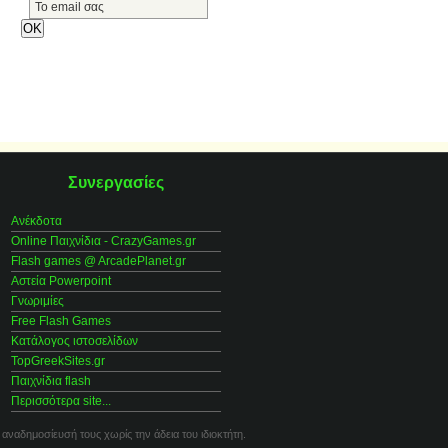
Συνεργασίες
Ανέκδοτα
Online Παιχνίδια - CrazyGames.gr
Flash games @ ArcadePlanet.gr
Αστεία Powerpoint
Γνωριμίες
Free Flash Games
Κατάλογος ιστοσελίδων
TopGreekSites.gr
Παιχνίδια flash
Περισσότερα site...
 αναδημοσίευσή τους χωρίς την άδεια του ιδιοκτήτη.