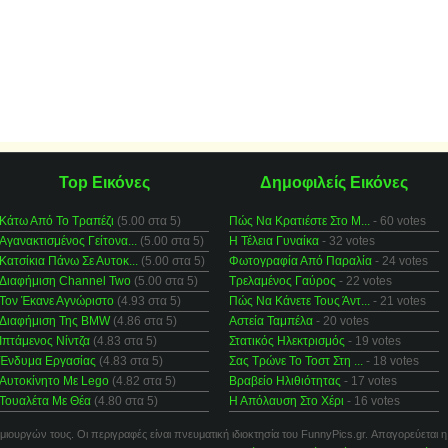
Top Εικόνες
Δημοφιλείς Εικόνες
Κάτω Από Το Τραπέζι
(5.00 στα 5)
Πώς Να Κρατιέστε Στο Μ...
- 60 votes
Αγανακτισμένος Γείτονα...
(5.00 στα 5)
Η Τέλεια Γυναίκα
- 32 votes
Κατσίκια Πάνω Σε Αυτοκ...
(5.00 στα 5)
Φωτογραφία Από Παραλία
- 24 votes
Διαφήμιση Channel Two
(5.00 στα 5)
Τρελαμένος Γαύρος
- 22 votes
Τον Έκανε Αγνώριστο
(4.93 στα 5)
Πώς Να Κάνετε Τους Άντ...
- 21 votes
Διαφήμιση Της BMW
(4.86 στα 5)
Αστεία Ταμπέλα
- 20 votes
Ιπτάμενος Νίντζα
(4.83 στα 5)
Στατικός Ηλεκτρισμός
- 19 votes
Ένδυμα Εργασίας
(4.83 στα 5)
Σας Τρώνε Το Τοστ Στη ...
- 18 votes
Αυτοκίνητο Με Lego
(4.82 στα 5)
Βραβείο Ηλιθιότητας
- 17 votes
Τουαλέτα Με Θέα
(4.80 στα 5)
Η Απόλαυση Στο Χέρι
- 16 votes
μιουργών τους. Οι περιγραφές είναι πνευματική ιδιοκτησία του FunnyPics.gr. Απαγορεύεται η