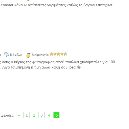
er coaster κάνουν απίστευτες γκριμάτσες καθώς το βαγόνι επιταχύνει.
ι
5 Σχόλια
Βαθμολογία:
ς νους ο κύριος της φωτογραφίας αφού πουλάει χιονόμπαλες για 100
α. Λίγο τσιμπημένη η τιμή αλλά καλή σαν ιδέα 😛
Σελίδες:
«
1
2
3
4
5