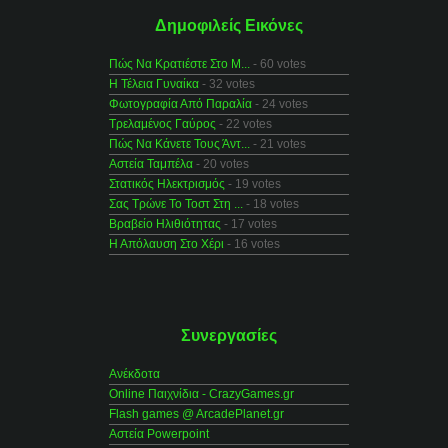
Δημοφιλείς Εικόνες
Πώς Να Κρατιέστε Στο Μ...
- 60 votes
Η Τέλεια Γυναίκα
- 32 votes
Φωτογραφία Από Παραλία
- 24 votes
Τρελαμένος Γαύρος
- 22 votes
Πώς Να Κάνετε Τους Άντ...
- 21 votes
Αστεία Ταμπέλα
- 20 votes
Στατικός Ηλεκτρισμός
- 19 votes
Σας Τρώνε Το Τοστ Στη ...
- 18 votes
Βραβείο Ηλιθιότητας
- 17 votes
Η Απόλαυση Στο Χέρι
- 16 votes
Συνεργασίες
Ανέκδοτα
Online Παιχνίδια - CrazyGames.gr
Flash games @ ArcadePlanet.gr
Αστεία Powerpoint