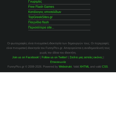
Γνωριμίες
Free Flash Games
Κατάλογος ιστοσελίδων
TopGreekSites.gr
Παιχνίδια flash
Περισσότερα site...
Οι φωτογραφίες είναι πνευματική ιδιοκτησία των δημιουργών τους. Οι περιγραφές
είναι πνευματική ιδιοκτησία του FunnyPics.gr. Απαγορεύεται η αναδημοσίευσή τους
χωρίς την άδεια του ιδιοκτήτη.
Join us on Facebook!
|
Follow us on Twitter!
|
Στείλτε μας αστείες εικόνες
|
Επικοινωνία
FunnyPics.gr © 2008-2026. Powered by
Webstrukt
. Valid
XHTML
and valid
CSS
.