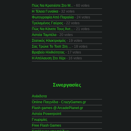
Πώς Να Κρατιέστε Στο Μ...
- 60 votes
Η Τέλεια Γυναίκα
- 32 votes
Φωτογραφία Από Παραλία
- 24 votes
Τρελαμένος Γαύρος
- 22 votes
Πώς Να Κάνετε Τους Άντ...
- 21 votes
Αστεία Ταμπέλα
- 20 votes
Στατικός Ηλεκτρισμός
- 19 votes
Σας Τρώνε Το Τοστ Στη ...
- 18 votes
Βραβείο Ηλιθιότητας
- 17 votes
Η Απόλαυση Στο Χέρι
- 16 votes
Συνεργασίες
Ανέκδοτα
Online Παιχνίδια - CrazyGames.gr
Flash games @ ArcadePlanet.gr
Αστεία Powerpoint
Γνωριμίες
Free Flash Games