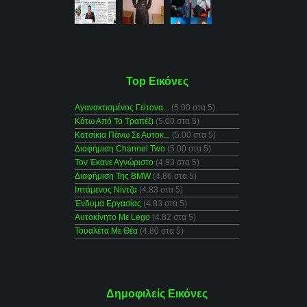
Top Εικόνες
Αγανακτισμένος Γείτονα...
(5.00 στα 5)
Κάτω Από Το Τραπέζι
(5.00 στα 5)
Κατσίκια Πάνω Σε Αυτοκ...
(5.00 στα 5)
Διαφήμιση Channel Two
(5.00 στα 5)
Τον Έκανε Αγνώριστο
(4.93 στα 5)
Διαφήμιση Της BMW
(4.86 στα 5)
Ιπτάμενος Νίντζα
(4.83 στα 5)
Ένδυμα Εργασίας
(4.83 στα 5)
Αυτοκίνητο Με Lego
(4.82 στα 5)
Τουαλέτα Με Θέα
(4.80 στα 5)
Δημοφιλείς Εικόνες