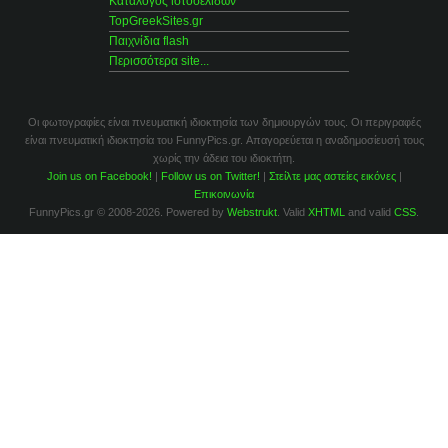
Κατάλογος ιστοσελίδων
TopGreekSites.gr
Παιχνίδια flash
Περισσότερα site...
Οι φωτογραφίες είναι πνευματική ιδιοκτησία των δημιουργών τους. Οι περιγραφές
είναι πνευματική ιδιοκτησία του FunnyPics.gr. Απαγορεύεται η αναδημοσίευσή τους
χωρίς την άδεια του ιδιοκτήτη.
Join us on Facebook!
|
Follow us on Twitter!
|
Στείλτε μας αστείες εικόνες
|
Επικοινωνία
FunnyPics.gr © 2008-2026. Powered by
Webstrukt
. Valid
XHTML
and valid
CSS
.