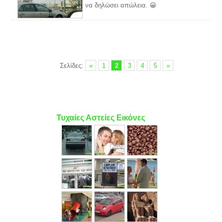
να δηλώσει απώλεια. 😀
Σελίδες:
«
1
2
3
4
5
»
Τυχαίες Αστείες Εικόνες