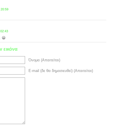
 20:59
 02:43
. 😀
ν εικόνα
Όνομα (Απαιτείται)
E-mail (δε θα δημοσιευθεί) (Απαιτείται)