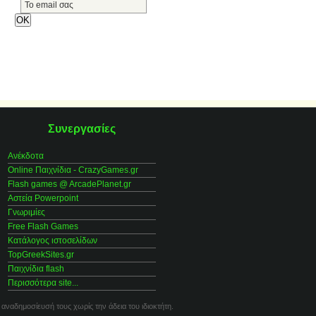
Συνεργασίες
Ανέκδοτα
Online Παιχνίδια - CrazyGames.gr
Flash games @ ArcadePlanet.gr
Αστεία Powerpoint
Γνωριμίες
Free Flash Games
Κατάλογος ιστοσελίδων
TopGreekSites.gr
Παιχνίδια flash
Περισσότερα site...
 αναδημοσίευσή τους χωρίς την άδεια του ιδιοκτήτη.