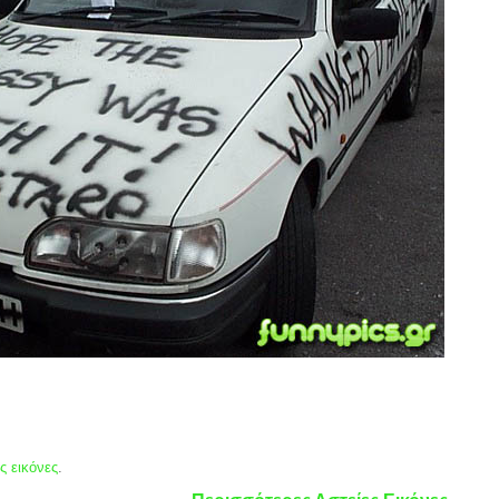
ς εικόνες
.