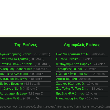
Top Εικόνες
Δημοφιλείς Εικόνες
Αγανακτισμένος Γείτονα...
(5.00 στα 5)
Πώς Να Κρατιέστε Στο Μ...
- 60 votes
Κάτω Από Το Τραπέζι
(5.00 στα 5)
Η Τέλεια Γυναίκα
- 32 votes
Κατσίκια Πάνω Σε Αυτοκ...
(5.00 στα 5)
Φωτογραφία Από Παραλία
- 24 votes
Διαφήμιση Channel Two
(5.00 στα 5)
Τρελαμένος Γαύρος
- 22 votes
Τον Έκανε Αγνώριστο
(4.93 στα 5)
Πώς Να Κάνετε Τους Άντ...
- 21 votes
Διαφήμιση Της BMW
(4.86 στα 5)
Αστεία Ταμπέλα
- 20 votes
Ένδυμα Εργασίας
(4.83 στα 5)
Στατικός Ηλεκτρισμός
- 19 votes
Ιπτάμενος Νίντζα
(4.83 στα 5)
Σας Τρώνε Το Τοστ Στη ...
- 18 votes
Αυτοκίνητο Με Lego
(4.82 στα 5)
Βραβείο Ηλιθιότητας
- 17 votes
Τουαλέτα Με Θέα
(4.80 στα 5)
Η Απόλαυση Στο Χέρι
- 16 votes
μιουργών τους. Οι περιγραφές είναι πνευματική ιδιοκτησία του FunnyPics.gr. Απαγορεύεται η