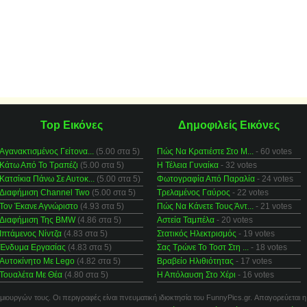
Top Εικόνες
Δημοφιλείς Εικόνες
Αγανακτισμένος Γείτονα...
(5.00 στα 5)
Πώς Να Κρατιέστε Στο Μ...
- 60 votes
Κάτω Από Το Τραπέζι
(5.00 στα 5)
Η Τέλεια Γυναίκα
- 32 votes
Κατσίκια Πάνω Σε Αυτοκ...
(5.00 στα 5)
Φωτογραφία Από Παραλία
- 24 votes
Διαφήμιση Channel Two
(5.00 στα 5)
Τρελαμένος Γαύρος
- 22 votes
Τον Έκανε Αγνώριστο
(4.93 στα 5)
Πώς Να Κάνετε Τους Άντ...
- 21 votes
Διαφήμιση Της BMW
(4.86 στα 5)
Αστεία Ταμπέλα
- 20 votes
Ιπτάμενος Νίντζα
(4.83 στα 5)
Στατικός Ηλεκτρισμός
- 19 votes
Ένδυμα Εργασίας
(4.83 στα 5)
Σας Τρώνε Το Τοστ Στη ...
- 18 votes
Αυτοκίνητο Με Lego
(4.82 στα 5)
Βραβείο Ηλιθιότητας
- 17 votes
Τουαλέτα Με Θέα
(4.80 στα 5)
Η Απόλαυση Στο Χέρι
- 16 votes
μιουργών τους. Οι περιγραφές είναι πνευματική ιδιοκτησία του FunnyPics.gr. Απαγορεύεται η