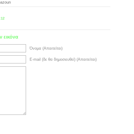
bazoun
:12
ν εικόνα
Όνομα (Απαιτείται)
E-mail (δε θα δημοσιευθεί) (Απαιτείται)