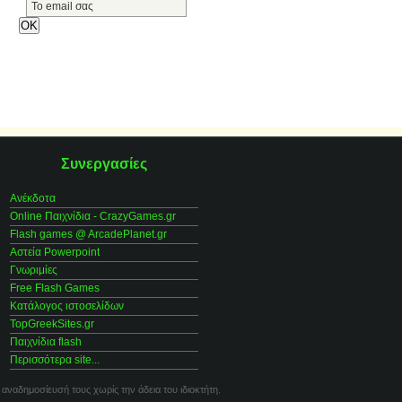
Συνεργασίες
Ανέκδοτα
Online Παιχνίδια - CrazyGames.gr
Flash games @ ArcadePlanet.gr
Αστεία Powerpoint
Γνωριμίες
Free Flash Games
Κατάλογος ιστοσελίδων
TopGreekSites.gr
Παιχνίδια flash
Περισσότερα site...
 αναδημοσίευσή τους χωρίς την άδεια του ιδιοκτήτη.