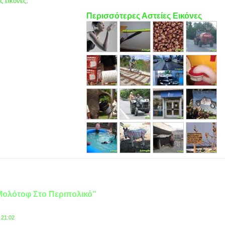
ς εικόνες
.
Περισσότερες Αστείες Εικόνες
 Μολότοφ Στο Περιπολικό”
 21:02