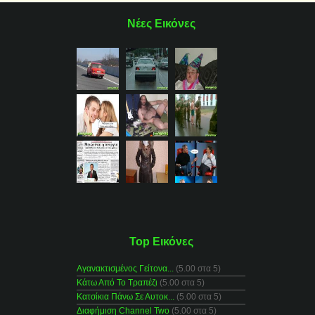
Νέες Εικόνες
Top Εικόνες
Αγανακτισμένος Γείτονα...
(5.00 στα 5)
Κάτω Από Το Τραπέζι
(5.00 στα 5)
Κατσίκια Πάνω Σε Αυτοκ...
(5.00 στα 5)
Διαφήμιση Channel Two
(5.00 στα 5)