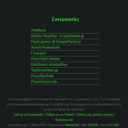
Συνεργασίες
Ανέκδοτα
Online Παιχνίδια - CrazyGames.gr
Flash games @ ArcadePlanet.gr
Αστεία Powerpoint
Γνωριμίες
Free Flash Games
Κατάλογος ιστοσελίδων
TopGreekSites.gr
Παιχνίδια flash
Περισσότερα site...
Οι φωτογραφίες είναι πνευματική ιδιοκτησία των δημιουργών τους. Οι περιγραφές
είναι πνευματική ιδιοκτησία του FunnyPics.gr. Απαγορεύεται η αναδημοσίευσή τους
χωρίς την άδεια του ιδιοκτήτη.
Join us on Facebook!
|
Follow us on Twitter!
|
Στείλτε μας αστείες εικόνες
|
Επικοινωνία
FunnyPics.gr © 2008-2026. Powered by
Webstrukt
. Valid
XHTML
and valid
CSS
.