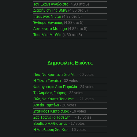
Τον Έκανε Αγνώριστο
(4.93 στα 5)
Διαφήμιση Της BMW
(4.86 στα 5)
Ιπτάμενος Νίντζα
(4.83 στα 5)
Ένδυμα Εργασίας
(4.83 στα 5)
Αυτοκίνητο Με Lego
(4.82 στα 5)
Τουαλέτα Με Θέα
(4.80 στα 5)
Δημοφιλείς Εικόνες
Πώς Να Κρατιέστε Στο Μ...
- 60 votes
Η Τέλεια Γυναίκα
- 32 votes
Φωτογραφία Από Παραλία
- 24 votes
Τρελαμένος Γαύρος
- 22 votes
Πώς Να Κάνετε Τους Άντ...
- 21 votes
Αστεία Ταμπέλα
- 20 votes
Στατικός Ηλεκτρισμός
- 19 votes
Σας Τρώνε Το Τοστ Στη ...
- 18 votes
Βραβείο Ηλιθιότητας
- 17 votes
Η Απόλαυση Στο Χέρι
- 16 votes